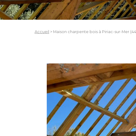
Accueil
>
Maison charpente bois à Piriac-sur-Mer (44