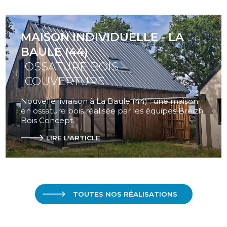
MAISON INDIVIDUELLE - LA
BAULE (44)
OSSATURE BOIS -
COUVERTURE
Nouvelle livraison à La Baule (44) : une maison
en ossature bois réalisée par les équipes Breizh
Bois Concept.
LIRE L'ARTICLE
TOUTES NOS RÉALISATIONS