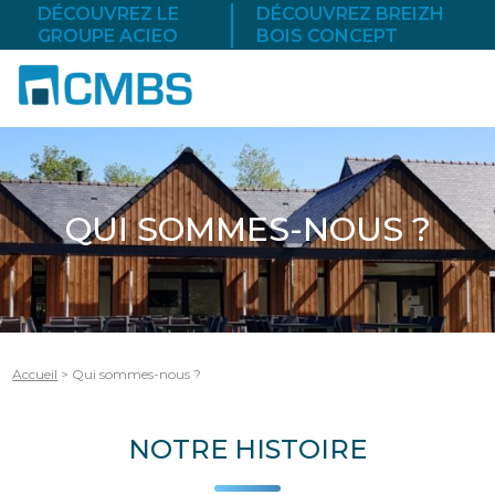
DÉCOUVREZ LE
DÉCOUVREZ BREIZH
GROUPE ACIEO
BOIS CONCEPT
QUI SOMMES-NOUS ?
Accueil
>
Qui sommes-nous ?
NOTRE HISTOIRE