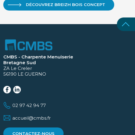
DÉCOUVREZ BREIZH BOIS CONCEPT
CMBS - Charpente Menuiserie
Bretagne Sud
ZA Le Creler
56190 LE GUERNO
02 97 42 94 77
accueil@cmbs.fr
CONTACTEZ-NOUS