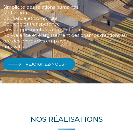
Simplicité des relations humaines
Motivation
Confiance et complicité
Courage et transparence
Développement des compétences
Polyvalence et élargissement des champs d’actions au
gré des envies des employés
Innovation
REJOIGNEZ-NOUS !
NOS RÉALISATIONS