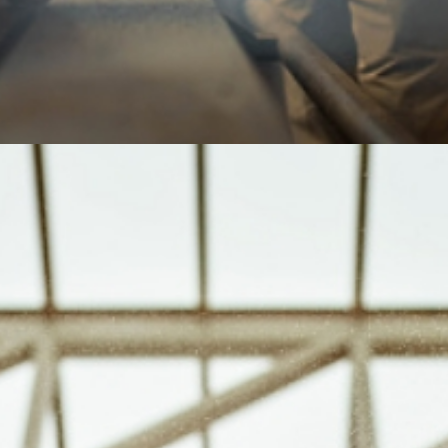
NOTRE ATELIER DE PRODUCTION
MENUISERIE ET AGENCEMENT
Structuré en 4 zones distinctes (Débit – Usinage –
Panneaux/Agencement – Montage), il est équipé
des outils suivants : scie multi-lames avec repérage
et positionnement laser, commande numérique 5
axes (13 mètres, travail en 2 postes possible), scie à
panneau à plat avec logiciel d’optimisation du
débit, plaqueuse de chants, dégauchisseuse,
raboteuse, toupie, matériaux électroportatifs.