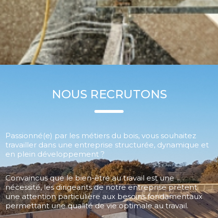
NOTRE ATELIER DE PRODUCTION
NOUS RECRUTONS
CHARPENTE OSSATURE
Structuré en 6 zones distinctes (Débit – Transfert –
Fabrication de Murs – Bardage – Charpente
Traditionnelle – Stockage avant transport), il est
Passionné(e) par les métiers du bois, vous souhaitez
notamment équipé des outils suivants :
travailler dans une entreprise structurée, dynamique et
tronçonneuse STROMAB jusqu’à 13 mètres, gestion
en plein développement ?
automatisée des débits et des chutes, repérage
par étiquetage, système de manutention par
rouleaux, chariots et potence de levage, cadreuse
Convaincus que le bien-être au travail est une
numérique pour la fabrication des MOB.
nécessité, les dirigeants de notre entreprise prêtent
une attention particulière aux besoins fondamentaux
permettant une qualité de vie optimale au travail.