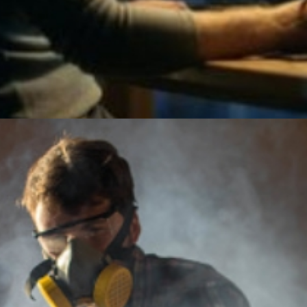
NOS BUREAUX D’ÉTUDES
CMBS possède ses propres bureaux d’études pour
les domaines de la charpente et des ossatures bois
ainsi que pour la menuiserie et la conception
d’escaliers. Nos équipes de techniciens d’étude
travaillent en DAO et CAO sur les logiciels
AutoCAD, MD bat, Cadwork, Graitec, Woodwop,
Compass, Alphacam.